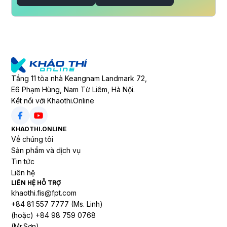
Tầng 11 tòa nhà Keangnam Landmark 72,
E6 Phạm Hùng, Nam Từ Liêm, Hà Nội.
Kết nối với Khaothi.Online
KHAOTHI.ONLINE
Về chúng tôi
Sản phẩm và dịch vụ
Tin tức
Liên hệ
LIÊN HỆ HỖ TRỢ
khaothi.fis@fpt.com
+84 81 557 7777 (Ms. Linh)
(hoặc) +84 98 759 0768
(Mr.Sơn)