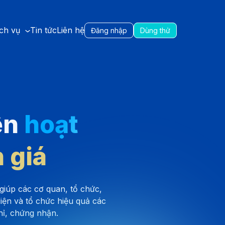
ch vụ
Tin tức
Liên hệ
Đăng nhập
Dùng thử
ện
hoạt
 giá
giúp các cơ quan, tổ chức,
iện và tổ chức hiệu quả các
hỉ, chứng nhận.