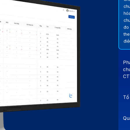
chu
hóa
chu
đo 
the
điề
Phá
ch
CT
Tổ 
Quả