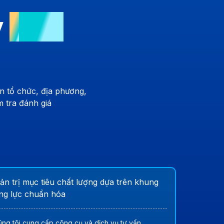
ý
t
oàn
n tổ chức, địa phương,
m tra đánh giá
ản trị mục tiêu chất lượng dựa trên khung
ng lực chuẩn hóa
ng tôi cung cấp công cụ và dịch vụ tư vấn