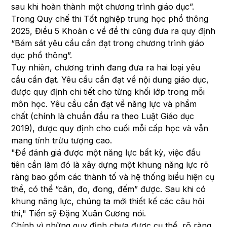
sau khi hoàn thành một chương trình giáo dục”.
Trong Quy chế thi Tốt nghiệp trung học phổ thông
2025, Điều 5 Khoản c về đề thi cũng đưa ra quy định
“Bám sát yêu cầu cần đạt trong chương trình giáo
dục phổ thông”.
Tuy nhiên, chương trình đang đưa ra hai loại yêu
cầu cần đạt. Yêu cầu cần đạt về nội dung giáo dục,
được quy định chi tiết cho từng khối lớp trong mỗi
môn học. Yêu cầu cần đạt về năng lực và phẩm
chất (chính là chuẩn đầu ra theo Luật Giáo dục
2019), được quy định cho cuối mỗi cấp học và vẫn
mang tính trừu tượng cao.
"Để đánh giá được một năng lực bất kỳ, việc đầu
tiên cần làm đó là xây dựng một khung năng lực rõ
ràng bao gồm các thành tố và hệ thống biểu hiện cụ
thể, có thể “cân, đo, đong, đếm” được. Sau khi có
khung năng lực, chúng ta mới thiết kế các câu hỏi
thi," Tiến sỹ Đặng Xuân Cương nói.
Chính vì những quy định chưa được cụ thể, rõ ràng