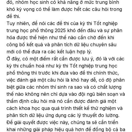
đó, nhóm học sinh có khả năng ở mức trung bình
khó kỳ vọng có thể làm được hết các câu hỏi trong
đề thi.
Tuy nhiên, để nói các đề thi của kỳ thi Tốt nghiệp
trung học phổ thông 2025 khó đến đâu và sự phân
hóa được thể hiện như thế nào cần chờ đến khi
công bố kết quả và phân tích dữ liệu chuyên sâu
mới có thể đưa ra các kết luận hợp lý.
Ở đây, có một điểm rất cần được lưu ý, đó là với các
kỳ thi chuẩn hoá như kỳ thi Tốt nghiệp trung học
phổ thông thì trước khi đưa vào đề thi chính thức,
việc đánh giá một câu hỏi là khó hay dễ, có độ phân
biệt giữa các nhóm thí sinh ra sao và có chất lượng
thế nào không nên chỉ dựa vào đội ngũ biên soạn và
thẩm định câu hỏi mà nó cần được đánh giá một
cách khoa học qua quá trình thiết kế thử nghiệm và
phân tích dữ liệu ứng dụng các lý thuyết đo lường.
Để giải quyết được việc này, chúng ta sẽ cần triển
khai những giải pháp hiệu quả hơn để đồng bộ cả ba