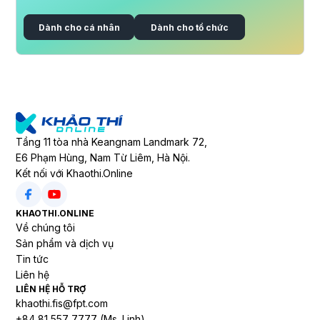
Dành cho cá nhân
Dành cho tổ chức
Tầng 11 tòa nhà Keangnam Landmark 72,
E6 Phạm Hùng, Nam Từ Liêm, Hà Nội.
Kết nối với Khaothi.Online
KHAOTHI.ONLINE
Về chúng tôi
Sản phẩm và dịch vụ
Tin tức
Liên hệ
LIÊN HỆ HỖ TRỢ
khaothi.fis@fpt.com
+84 81 557 7777 (Ms. Linh)