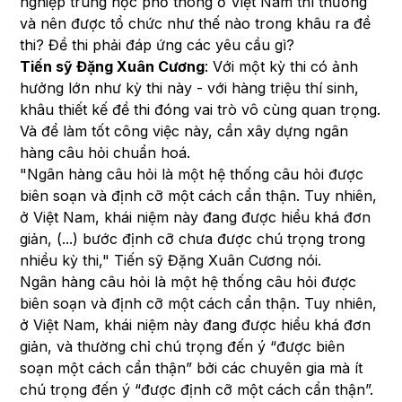
nghiệp trung
học phổ thông
ở Việt Nam thì thường
và nên được tổ chức như thế nào trong khâu ra đề
thi? Đề thi phải đáp ứng các yêu cầu gì?
Tiến sỹ Đặng Xuân Cương
: Với một kỳ thi có ảnh
hưởng lớn như kỳ thi này - với hàng triệu thí sinh,
khâu thiết kế đề thi đóng vai trò vô cùng quan trọng.
Và để làm tốt công việc này, cần xây dựng ngân
hàng câu hỏi chuẩn hoá.
"Ngân hàng câu hỏi là một hệ thống câu hỏi được
biên soạn và định cỡ một cách cẩn thận. Tuy nhiên,
ở Việt Nam, khái niệm này đang được hiểu khá đơn
giản, (...) bước định cỡ chưa được chú trọng trong
nhiều kỳ thi," Tiến sỹ Đặng Xuân Cương nói.
Ngân hàng câu hỏi là một hệ thống câu hỏi được
biên soạn và định cỡ một cách cẩn thận. Tuy nhiên,
ở Việt Nam, khái niệm này đang được hiểu khá đơn
giản, và thường chỉ chú trọng đến ý “được biên
soạn một cách cẩn thận” bởi các chuyên gia mà ít
chú trọng đến ý “được định cỡ một cách cẩn thận”.